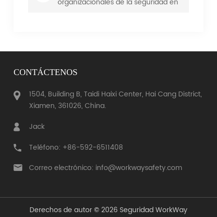
organizacionales de la seguridad en
el lugar de trabajo: un socio
confiable en calzado de seguridad
CONTÁCTENOS
1504, Building B, Taidi Haixi Center, Hai Cang District,
Xiamen, 361026, China.
Jack
Teléfono: +86-592-6511408
Correo electrónico: info@workwaysafety.com
Derechos de autor © 2026 Seguridad WorkWay