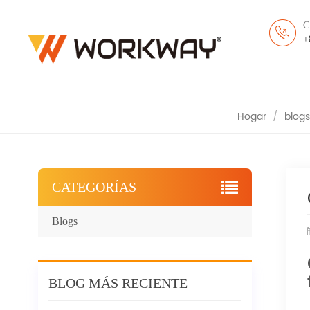
C
CUBRECALZADO DE SE
+
Hogar
/
blogs
CATEGORÍAS
Blogs
BLOG MÁS RECIENTE