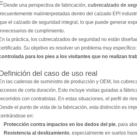
F
Desde una perspectiva de fabricación,
cubrecalzado de seg
frecuentemente malinterpretadas dentro del calzado EPI industr
que el calzado de seguridad integral, lo que puede generar ex
innecesarios de cumplimiento.
En la práctica, los cubrecalzados de seguridad no están diseñad
certificado. Su objetivo es resolver un problema muy específico
controlada para los pies a los visitantes que no realizan tr
Definición del caso de uso real
En las cadenas de suministro de producción y OEM, los cubreca
accesos de corta duración. Esto incluye visitas guiadas a fábricas
recorridos con contratistas. En estas situaciones, el perfil de rie
Desde el punto de vista de la fabricación, esta distinción es im
centrándose en:
Protección contra impactos en los dedos del pie
, para ab
Resistencia al deslizamiento
, especialmente en suelos lisos