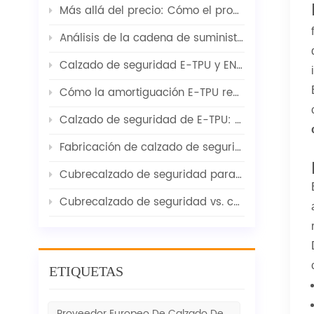
Más allá del precio: Cómo el proveedor adecuado de calzado de seguridad ayuda a los compradores a concretar sus pedidos.
Análisis de la cadena de suministro de calzado de seguridad 2026 | Materias primas, transporte marítimo y señales del mercado
Calzado de seguridad E-TPU y EN ISO 20345 / Equilibrio entre comodidad y protección
Cómo la amortiguación E-TPU reduce la fatiga en el calzado de seguridad: La perspectiva del fabricante
Calzado de seguridad de E-TPU: amortiguación y comodidad avanzadas desde la perspectiva del fabricante
Fabricación de calzado de seguridad para los mercados europeos
Cubrecalzado de seguridad para visitantes: la perspectiva de un fabricante
Cubrecalzado de seguridad vs. calzado de seguridad: ¿cuál es la opción correcta para los visitantes?
ETIQUETAS
Proveedor Europeo De Calzado De