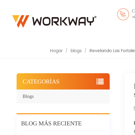
REVELANDO LAS 
C
SEGURIDAD EN EL L
+
Hogar
/
blogs
/
Revelando Las Fortale
CATEGORÍAS
Blogs
BLOG MÁS RECIENTE