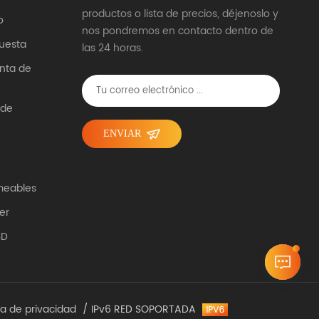
productos o lista de precios, déjenoslo y
o
nos pondremos en contacto dentro de
uesta
las 24 horas.
unta de
 de
ENVIAR
meables
er
SD
ica de privacidad
/ IPv6 RED SOPORTADA