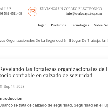
FORTALEZAS ORGANIZ
ALL US
ENVÍANOS UN CORREO ELECTRÓNICO
UGAR DE TRABAJO: UN 
86-592-6511408
info@workwaysafety.com
CALZADO DE SEGURIDA
Hogar
Productos
Tecnologías
Sobre No
zas Organizacionales De La Seguridad En El Lugar De Trabajo: Un
Revelando las fortalezas organizacionales de l
socio confiable en calzado de seguridad
Sep 14, 2023
Introducción
Cuando se trata de
calzado de seguridad
,
Seguridad en el lu