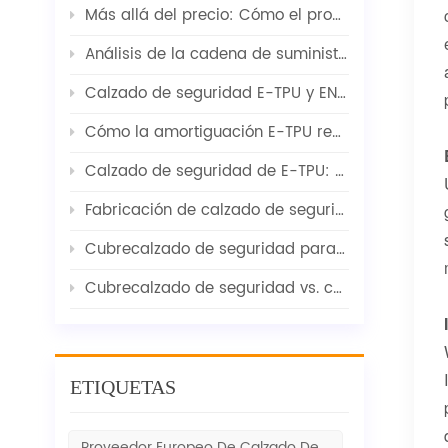
Más allá del precio: Cómo el proveedor adecuado de calzado de seguridad ayuda a los compradores a concretar sus pedidos.
Análisis de la cadena de suministro de calzado de seguridad 2026 | Materias primas, transporte marítimo y señales del mercado
Calzado de seguridad E-TPU y EN ISO 20345 / Equilibrio entre comodidad y protección
Cómo la amortiguación E-TPU reduce la fatiga en el calzado de seguridad: La perspectiva del fabricante
Calzado de seguridad de E-TPU: amortiguación y comodidad avanzadas desde la perspectiva del fabricante
Fabricación de calzado de seguridad para los mercados europeos
Cubrecalzado de seguridad para visitantes: la perspectiva de un fabricante
Cubrecalzado de seguridad vs. calzado de seguridad: ¿cuál es la opción correcta para los visitantes?
ETIQUETAS
Proveedor Europeo De Calzado De