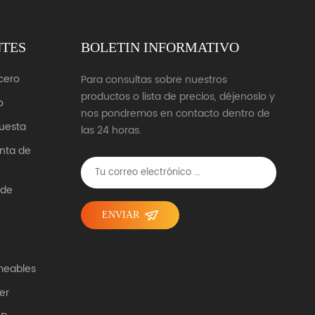
NTES
BOLETIN INFORMATIVO
cero
Para consultas sobre nuestros
productos o lista de precios, déjenoslo y
o
nos pondremos en contacto dentro de
uesta
las 24 horas.
unta de
 de
ENVIAR
meables
er