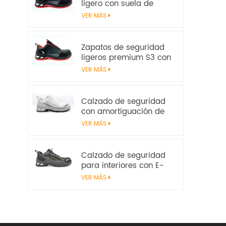
ligero con suela de
amortiguación E-TPU –
VER MÁS
Certificado EN
20345:2022
Zapatos de seguridad
ligeros premium S3 con
parte superior de
VER MÁS
microfibra y
amortiguación de E-TPU
| Workway Footwear
Calzado de seguridad
con amortiguación de
E-TPU | Sin metal S1PS
VER MÁS
SR FO | EN ISO
20345:2022+A1:2024
Calzado de seguridad
para interiores con E-
TPU Energy Return | S1PS
VER MÁS
ligero sin metal | EN ISO
20345