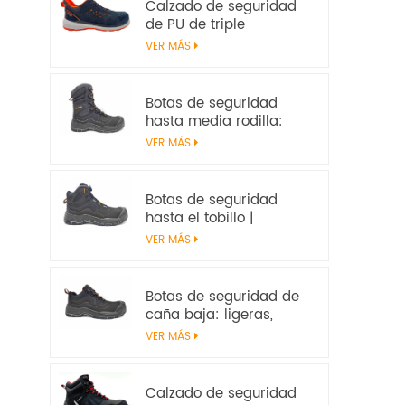
Calzado de seguridad
de PU de triple
densidad | EN ISO
VER MÁS
20345:2022+A1:2024
S1PS SR FO | Calzado de
trabajo sin metal
Botas de seguridad
hasta media rodilla:
resistentes, resistentes
VER MÁS
al calor y
antideslizantes, con
certificación EN ISO
Botas de seguridad
20345:2022 S7S
hasta el tobillo |
Impermeables,
VER MÁS
antideslizantes, con
certificación EN ISO
20345:2022 S7S –
Botas de seguridad de
Seguridad en el trabajo
caña baja: ligeras,
antideslizantes y con
VER MÁS
certificación EN ISO
20345:2022 S3S
Calzado de seguridad