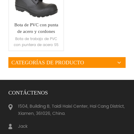
Bota de PVC con punta
de acero y cordones
Bota de trabajo de PVC
con puntera de acero S5
CATEGORÍAS DE PRODUCTO
VER MÁS
CONTÁCTENOS
1504, Building B, Taidi Haixi Center, Hai Cang District,
Xiamen, 361026, China.
Jack