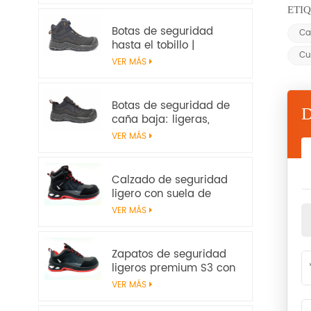
antideslizantes, con
ETIQ
certificación EN ISO
Botas de seguridad
Ca
20345:2022 S7S
hasta el tobillo |
Cu
Impermeables,
VER MÁS
antideslizantes, con
certificación EN ISO
20345:2022 S7S –
Botas de seguridad de
Seguridad en el trabajo
caña baja: ligeras,
antideslizantes y con
VER MÁS
certificación EN ISO
20345:2022 S3S
Calzado de seguridad
ligero con suela de
amortiguación E-TPU –
VER MÁS
Certificado EN
20345:2022
Zapatos de seguridad
ligeros premium S3 con
parte superior de
VER MÁS
microfibra y
amortiguación de E-TPU