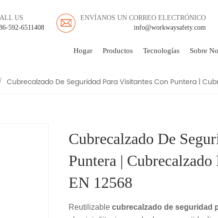
ALL US
ENVÍANOS UN CORREO ELECTRÓNICO
EGURIDAD PARA VISITA
86-592-6511408
info@workwaysafety.com
E PROTECCIÓN DE ALUM
Hogar
Productos
Tecnologías
Sobre No
/
Cubrecalzado De Seguridad Para Visitantes Con Puntera | Cubr
Cubrecalzado De Seguri
Puntera | Cubrecalzado
EN 12568
Reutilizable
cubrecalzado de seguridad p