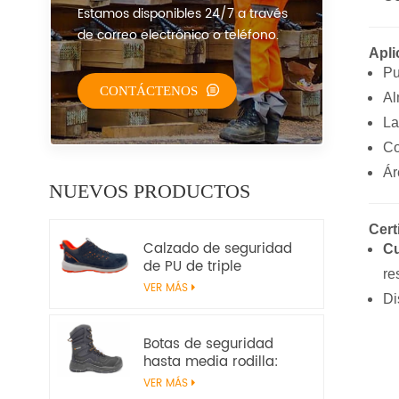
Estamos disponibles 24/7 a través
de correo electrónico o teléfono.
Apli
Pu
CONTÁCTENOS
Al
La
Co
Ár
NUEVOS PRODUCTOS
Cert
Calzado de seguridad
Cu
de PU de triple
re
densidad | EN ISO
VER MÁS
20345:2022+A1:2024
Di
S1PS SR FO | Calzado de
trabajo sin metal
Botas de seguridad
hasta media rodilla:
resistentes, resistentes
VER MÁS
al calor y