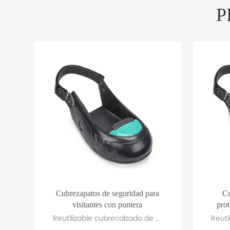
P
Cubrezapatos de seguridad para
Cu
visitantes con puntera
prot
Reutilizable cubrecalzado de seguridad para visitantes Con puntera ligera de aleación de aluminio/titanio y suela de goma antideslizante. Ajuste universal con correa de velcro ajustable. Cumple con la norma EN 12568 sobre puntera protectora, ideal para la seguridad de visitantes en el sector industrial.