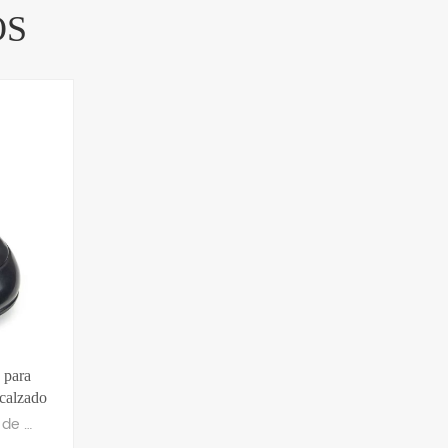
OS
 para
ecalzado
 | EN
Reutilizable cubrecalzado de seguridad para visitantes Con puntera ligera de aleación de aluminio/titanio y suela de goma antideslizante. Ajuste universal con correa de velcro ajustable. Cumple con la norma EN 12568 sobre puntera protectora, ideal para la seguridad de visitantes en el sector industrial.