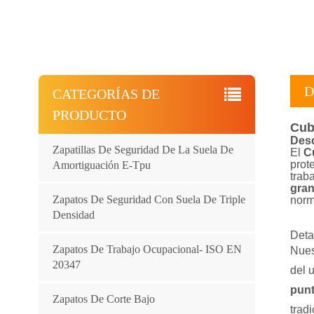
D
CATEGORÍAS DE
PRODUCTO
Cub
Desc
Zapatillas De Seguridad De La Suela De
El
C
prot
Amortiguación E-Tpu
trab
gran
Zapatos De Seguridad Con Suela De Triple
norm
Densidad
Deta
Zapatos De Trabajo Ocupacional- ISO EN
Nues
20347
del 
punt
Zapatos De Corte Bajo
trad