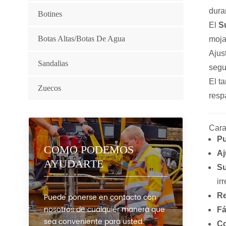
dura
Botines
El
S
Botas Altas/botas De Agua
moja
Ajus
Sandalias
segu
El ta
Zuecos
resp
Cara
Pu
COMO PODEMOS
Aj
AYUDARTE
Su
ir
Re
Puede ponerse en contacto con
nosotros de cualquier manera que
Fá
sea conveniente para usted.
Co