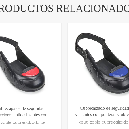
RODUCTOS RELACIONAD
Cubrecalzado de seguridad
brezapatos de seguridad
visitantes con puntera | Cubr
ectores antideslizantes con
de protección de aluminio
puntera
Reutilizable cubrecalzado de seguridad para visitantes Con puntera ligera de aleación de aluminio/titanio y suela de goma antideslizante. Ajuste universal con correa de velcro ajustable. Cumple con la norma EN 12568 sobre puntera protectora, ideal para la seguridad de visitantes en el sector industrial.
12568