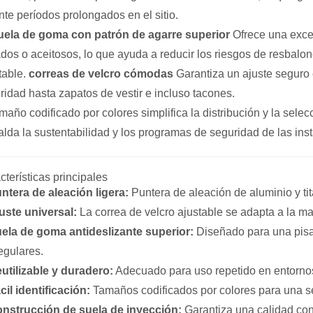
nte períodos prolongados en el sitio.
uela de goma con patrón de agarre superior
Ofrece una excel
dos o aceitosos, lo que ayuda a reducir los riesgos de resbalon
table.
correas de velcro cómodas
Garantiza un ajuste seguro 
ridad hasta zapatos de vestir e incluso tacones.
maño codificado por colores simplifica la distribución y la selecc
alda la sustentabilidad y los programas de seguridad de las inst
cterísticas principales
ntera de aleación ligera:
Puntera de aleación de aluminio y tit
uste universal:
La correa de velcro ajustable se adapta a la ma
ela de goma antideslizante superior:
Diseñado para una pisa
regulares.
utilizable y duradero:
Adecuado para uso repetido en entornos 
cil identificación:
Tamaños codificados por colores para una se
nstrucción de suela de inyección:
Garantiza una calidad cons