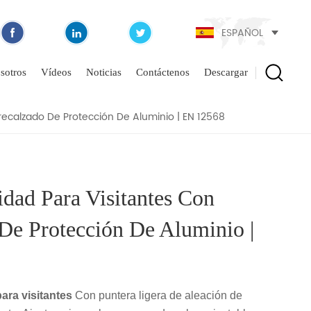
ESPAÑOL
NTES CON PUNTERA |
INIO | EN 12568
sotros
Vídeos
Noticias
Contáctenos
Descargar
ecalzado De Protección De Aluminio | EN 12568
dad Para Visitantes Con
 De Protección De Aluminio |
ara visitantes
Con puntera ligera de aleación de