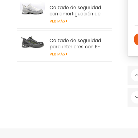
| Workway Footwear
Calzado de seguridad
con amortiguación de
E-TPU | Sin metal S1PS
VER MÁS
SR FO | EN ISO
20345:2022+A1:2024
Calzado de seguridad
para interiores con E-
TPU Energy Return | S1PS
VER MÁS
ligero sin metal | EN ISO
20345