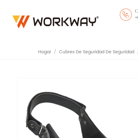
C
CUBRECALZADO DE S
+
CUBRECALZADO D
Hogar
/
Cubres De Seguridad De Seguridad