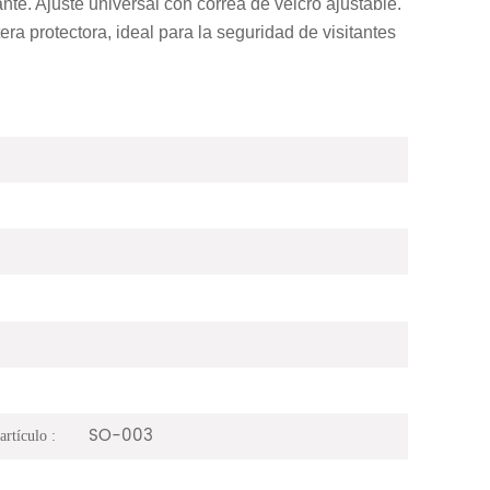
nte. Ajuste universal con correa de velcro ajustable.
 protectora, ideal para la seguridad de visitantes
SO-003
rtículo :