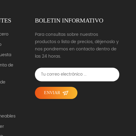
NTES
BOLETIN INFORMATIVO
cero
Para consultas sobre nuestros
productos o lista de precios, déjenoslo y
o
nos pondremos en contacto dentro de
uesta
las 24 horas.
unta de
 de
ENVIAR
meables
er