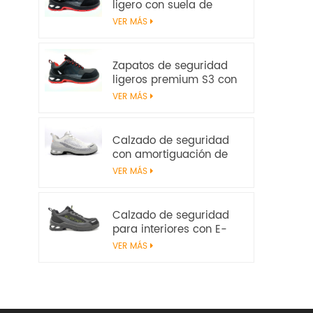
ligero con suela de
amortiguación E-TPU –
VER MÁS
Certificado EN
20345:2022
Zapatos de seguridad
ligeros premium S3 con
parte superior de
VER MÁS
microfibra y
amortiguación de E-TPU
| Workway Footwear
Calzado de seguridad
con amortiguación de
E-TPU | Sin metal S1PS
VER MÁS
SR FO | EN ISO
20345:2022+A1:2024
Calzado de seguridad
para interiores con E-
TPU Energy Return | S1PS
VER MÁS
ligero sin metal | EN ISO
20345