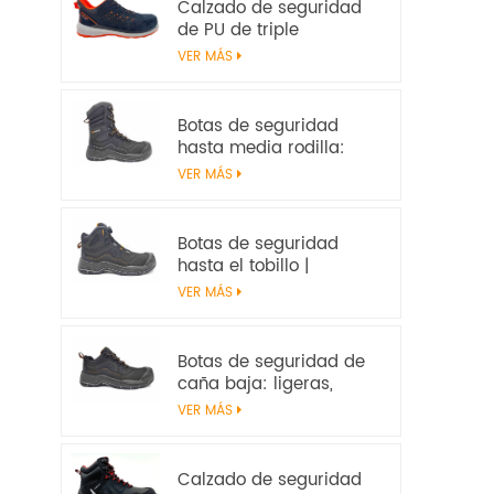
Calzado de seguridad
de PU de triple
densidad | EN ISO
VER MÁS
20345:2022+A1:2024
S1PS SR FO | Calzado de
trabajo sin metal
Botas de seguridad
hasta media rodilla:
resistentes, resistentes
VER MÁS
al calor y
antideslizantes, con
certificación EN ISO
Botas de seguridad
20345:2022 S7S
hasta el tobillo |
Impermeables,
VER MÁS
antideslizantes, con
certificación EN ISO
20345:2022 S7S –
Botas de seguridad de
Seguridad en el trabajo
caña baja: ligeras,
antideslizantes y con
VER MÁS
certificación EN ISO
20345:2022 S3S
Calzado de seguridad