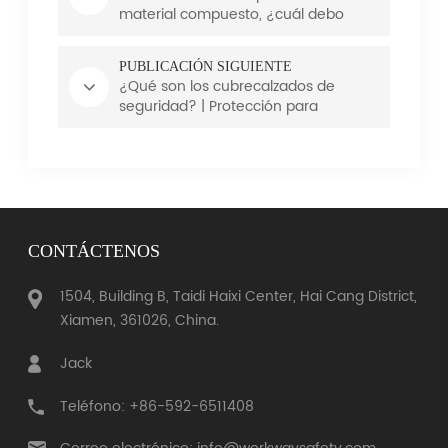
material compuesto, ¿cuál debo
elegir?
PUBLICACIÓN SIGUIENTE
¿Qué son los cubrecalzados de
seguridad? | Protección para
visitantes con certificación CE de
Workway Safety
CONTÁCTENOS
1504, Building B, Taidi Haixi Center, Hai Cang District,
Xiamen, 361026, China.
Jack
Teléfono: +86-592-6511408