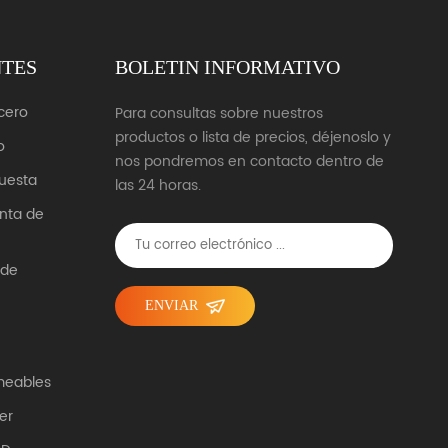
NTES
BOLETIN INFORMATIVO
cero
Para consultas sobre nuestros
productos o lista de precios, déjenoslo y
o
nos pondremos en contacto dentro de
uesta
las 24 horas.
unta de
 de
ENVIAR
meables
er