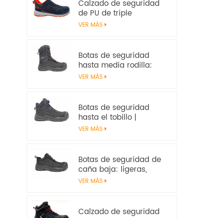
Calzado de seguridad
de PU de triple
densidad | EN ISO
VER MÁS
20345:2022+A1:2024
S1PS SR FO | Calzado de
trabajo sin metal
Botas de seguridad
hasta media rodilla:
resistentes, resistentes
VER MÁS
al calor y
antideslizantes, con
certificación EN ISO
Botas de seguridad
20345:2022 S7S
hasta el tobillo |
Impermeables,
VER MÁS
antideslizantes, con
certificación EN ISO
20345:2022 S7S –
Botas de seguridad de
Seguridad en el trabajo
caña baja: ligeras,
antideslizantes y con
VER MÁS
certificación EN ISO
20345:2022 S3S
Calzado de seguridad