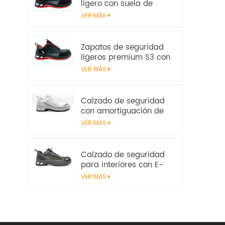
ligero con suela de
amortiguación E-TPU –
VER MÁS
Certificado EN
20345:2022
Zapatos de seguridad
ligeros premium S3 con
parte superior de
VER MÁS
microfibra y
amortiguación de E-TPU
| Workway Footwear
Calzado de seguridad
con amortiguación de
E-TPU | Sin metal S1PS
VER MÁS
SR FO | EN ISO
20345:2022+A1:2024
Calzado de seguridad
para interiores con E-
TPU Energy Return | S1PS
VER MÁS
ligero sin metal | EN ISO
20345