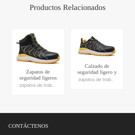
Productos Relacionados
Calzado de
Zapatos de
seguridad ligero y
seguridad ligeros
transpirable con
zapatos de trabajo ligeros
Ultimate,
diseño de moda
zapatos de trabajo ligeros
zapatillas
deportivas con
puntera de
material
compuesto
CONTÁCTENOS
APRENDE