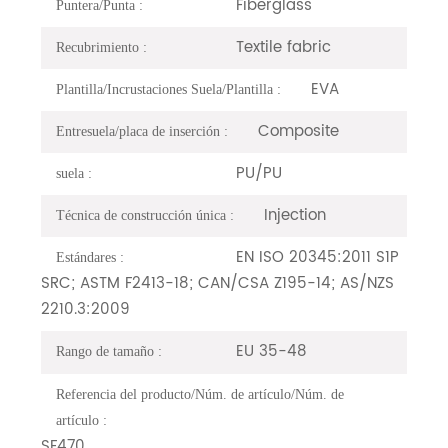
Fiberglass
Puntera/Punta :
Textile fabric
Recubrimiento :
EVA
Plantilla/Incrustaciones Suela/Plantilla :
Composite
Entresuela/placa de inserción :
PU/PU
suela :
Injection
Técnica de construcción única :
EN ISO 20345:2011 S1P
Estándares :
SRC; ASTM F2413-18; CAN/CSA Z195-14; AS/NZS
2210.3:2009
EU 35-48
Rango de tamaño :
Referencia del producto/Núm. de artículo/Núm. de
artículo :
SF470