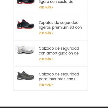
ligero con suela de
amortiguación E-TPU –
VER MÁS
Certificado EN
20345:2022
Zapatos de seguridad
ligeros premium S3 con
parte superior de
VER MÁS
microfibra y
amortiguación de E-TPU
| Workway Footwear
Calzado de seguridad
con amortiguación de
E-TPU | Sin metal S1PS
VER MÁS
SR FO | EN ISO
20345:2022+A1:2024
Calzado de seguridad
para interiores con E-
TPU Energy Return | S1PS
VER MÁS
ligero sin metal | EN ISO
20345