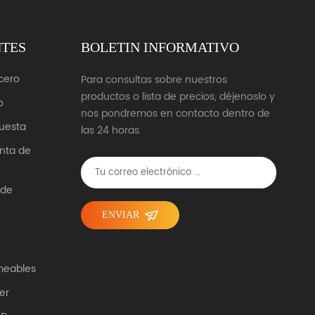
NTES
BOLETIN INFORMATIVO
cero
Para consultas sobre nuestros
productos o lista de precios, déjenoslo y
o
nos pondremos en contacto dentro de
uesta
las 24 horas.
unta de
 de
ENVIAR
meables
er