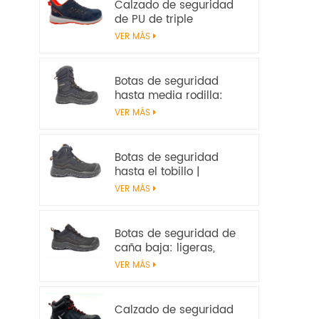
Calzado de seguridad
de PU de triple
densidad | EN ISO
VER MÁS
20345:2022+A1:2024
S1PS SR FO | Calzado de
trabajo sin metal
Botas de seguridad
hasta media rodilla:
resistentes, resistentes
VER MÁS
al calor y
antideslizantes, con
certificación EN ISO
Botas de seguridad
20345:2022 S7S
hasta el tobillo |
Impermeables,
VER MÁS
antideslizantes, con
certificación EN ISO
20345:2022 S7S –
Botas de seguridad de
Seguridad en el trabajo
caña baja: ligeras,
antideslizantes y con
VER MÁS
certificación EN ISO
20345:2022 S3S
Calzado de seguridad