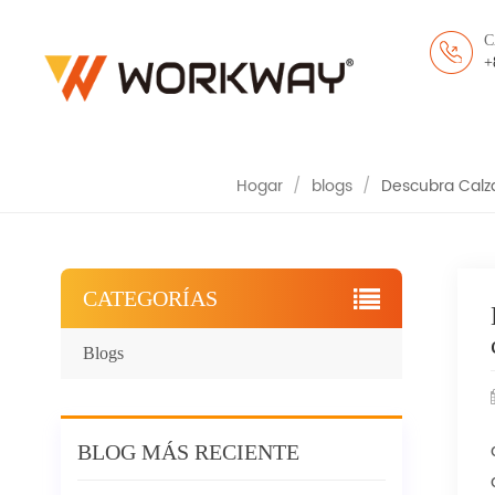
C
DESCUBRA CALZADO D
+
DE CHINA QUE C
Hogar
/
blogs
/
Descubra Calz
CATEGORÍAS
Blogs
BLOG MÁS RECIENTE