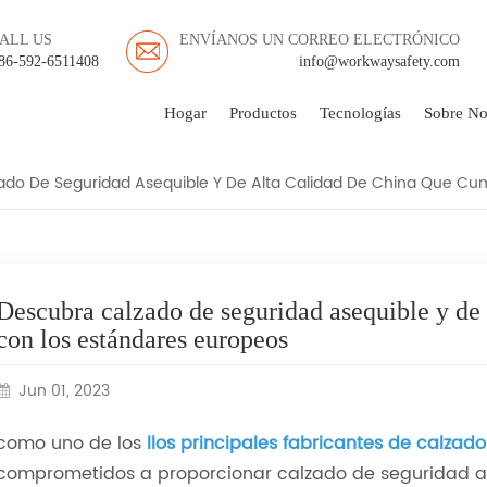
ALL US
ENVÍANOS UN CORREO ELECTRÓNICO
E SEGURIDAD ASEQUIBL
86-592-6511408
info@workwaysafety.com
UMPLE CON LOS ESTÁ
Hogar
Productos
Tecnologías
Sobre No
ado De Seguridad Asequible Y De Alta Calidad De China Que Cu
Descubra calzado de seguridad asequible y de
con los estándares europeos
Jun 01, 2023
como uno de los
l
los principales fabricantes de calzad
comprometidos a proporcionar calzado de seguridad as