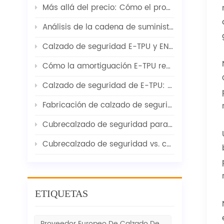
Más allá del precio: Cómo el proveedor adecuado de calzado de seguridad ayuda a los compradores a concretar sus pedidos.
Análisis de la cadena de suministro de calzado de seguridad 2026 | Materias primas, transporte marítimo y señales del mercado
Calzado de seguridad E-TPU y EN ISO 20345 / Equilibrio entre comodidad y protección
Cómo la amortiguación E-TPU reduce la fatiga en el calzado de seguridad: La perspectiva del fabricante
Calzado de seguridad de E-TPU: amortiguación y comodidad avanzadas desde la perspectiva del fabricante
Fabricación de calzado de seguridad para los mercados europeos
Cubrecalzado de seguridad para visitantes: la perspectiva de un fabricante
Cubrecalzado de seguridad vs. calzado de seguridad: ¿cuál es la opción correcta para los visitantes?
ETIQUETAS
Proveedor Europeo De Calzado De