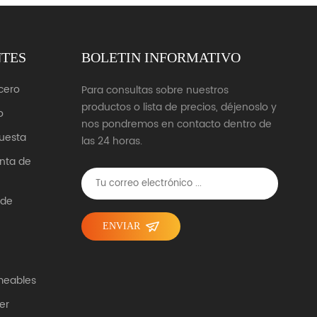
NTES
BOLETIN INFORMATIVO
cero
Para consultas sobre nuestros
productos o lista de precios, déjenoslo y
o
nos pondremos en contacto dentro de
uesta
las 24 horas.
unta de
 de
ENVIAR
meables
er