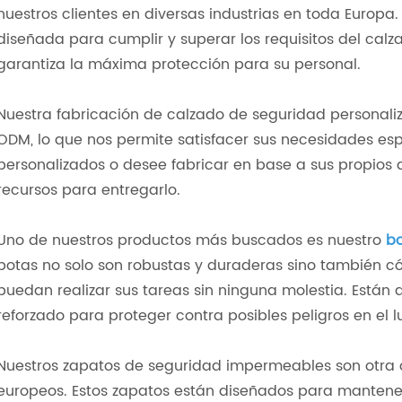
nuestros clientes en diversas industrias en toda Europ
diseñada para cumplir y superar los requisitos del cal
garantiza la máxima protección para su personal.
Nuestra fabricación de calzado de seguridad personali
ODM, lo que nos permite satisfacer sus necesidades esp
personalizados o desee fabricar en base a sus propios d
recursos para entregarlo.
Uno de nuestros productos más buscados es nuestro
bo
botas no solo son robustas y duraderas sino también 
puedan realizar sus tareas sin ninguna molestia. Están
reforzado para proteger contra posibles peligros en el l
Nuestros zapatos de seguridad impermeables son otra o
europeos. Estos zapatos están diseñados para mantene