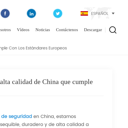
ESPAÑOL
E Y DE ALTA CALIDAD
NDARES EUROPEOS
sotros
Vídeos
Noticias
Contáctenos
Descargar
mple Con Los Estándares Europeos
 alta calidad de China que cumple
o de seguridad
en China, estamos
equible, duradero y de alta calidad a