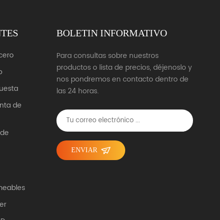
NTES
BOLETIN INFORMATIVO
cero
Para consultas sobre nuestros
productos o lista de precios, déjenoslo y
o
nos pondremos en contacto dentro de
uesta
las 24 horas.
unta de
 de
ENVIAR
meables
er