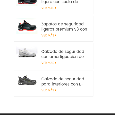
ligero con suela de
amortiguación E-TPU –
VER MÁS
Certificado EN
20345:2022
Zapatos de seguridad
ligeros premium S3 con
parte superior de
VER MÁS
microfibra y
amortiguación de E-TPU
| Workway Footwear
Calzado de seguridad
con amortiguación de
E-TPU | Sin metal S1PS
VER MÁS
SR FO | EN ISO
20345:2022+A1:2024
Calzado de seguridad
para interiores con E-
TPU Energy Return | S1PS
VER MÁS
ligero sin metal | EN ISO
20345