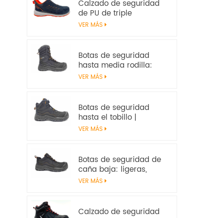
Calzado de seguridad
de PU de triple
densidad | EN ISO
VER MÁS
20345:2022+A1:2024
S1PS SR FO | Calzado de
trabajo sin metal
Botas de seguridad
hasta media rodilla:
resistentes, resistentes
VER MÁS
al calor y
antideslizantes, con
certificación EN ISO
Botas de seguridad
20345:2022 S7S
hasta el tobillo |
Impermeables,
VER MÁS
antideslizantes, con
certificación EN ISO
20345:2022 S7S –
Botas de seguridad de
Seguridad en el trabajo
caña baja: ligeras,
antideslizantes y con
VER MÁS
certificación EN ISO
20345:2022 S3S
Calzado de seguridad